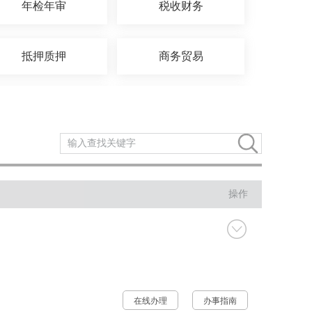
年检年审
税收财务
抵押质押
商务贸易
交通运输
环保绿化
知识产权
民族宗教
操作
司法公证
公用事业
在线办理
办事指南