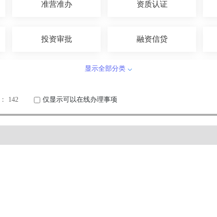
准营准办
资质认证
投资审批
融资信贷
显示全部分类
农林牧渔
国土和规划建设
 142
仅显示可以在线办理事项
科技创新
文体教育
安全生产
公安消防
其他