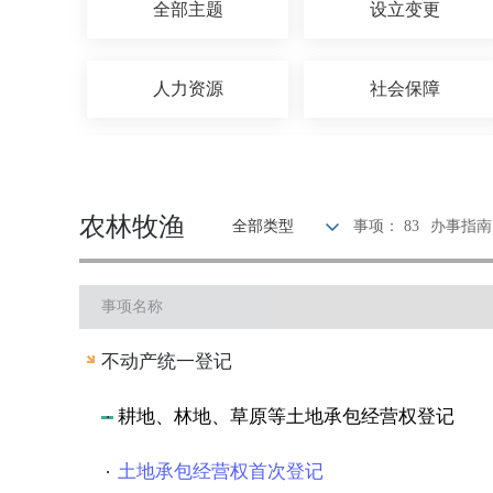
全部主题
设立变更
人力资源
社会保障
招标拍卖
涉外服务
农林牧渔
全部类型
事项： 83
办事指南：
水务气象
医疗卫生
事项名称
质量技术
检验检疫
不动产统一登记
法人注销
档案文物
耕地、林地、草原等土地承包经营权登记
土地承包经营权首次登记